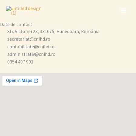
Skip
to
content
Date de contact
Str. Victoriei 23, 331075, Hunedoara, România
secretariat@cnihd.ro
contabilitate@cnihd.ro
administrativ@cnihd.ro
0354 407 991